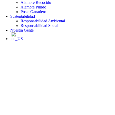
Alambre Recocido
Alambre Pulido
Poste Ganadero
Sustentabilidad
Responsabilidad Ambiental
Responsabilidad Social
Nuestra Gente
Hacia un
crecimiento
prudente
y una
expansión